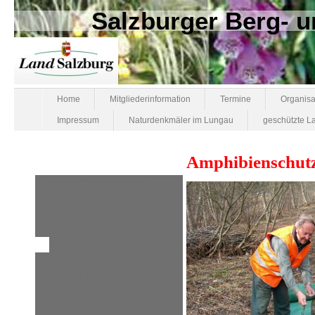
Salzburger Berg-
Home
Mitgliederinformation
Termine
Organisa
Impressum
Naturdenkmäler im Lungau
geschützte L
Amphibienschut
an der Nationalparkgrenze
Fotos 2010
Fotos 2011
Fotos 2012
sehr interessant
Fotos 2013
Fotos 2014
Fotos 2015
Fotos 2016