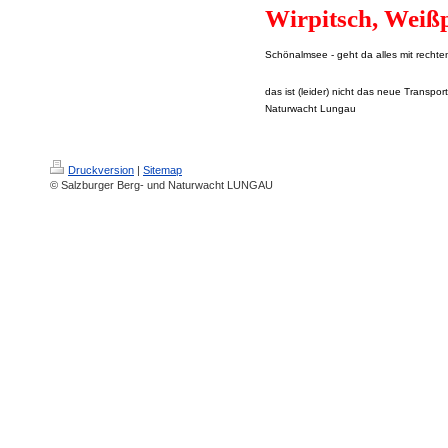
Wirpitsch, Weiß
Schönalmsee - geht da alles mit recht
das ist (leider) nicht das neue Transpor
Naturwacht Lungau
Druckversion
|
Sitemap
© Salzburger Berg- und Naturwacht LUNGAU