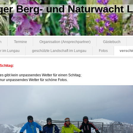
ger Berg- und Naturwacht
n
Termine
Organisation (Ansprechpartner)
Gästebuch
r im Lungau
geschützte Landschaft im Lungau
Fotos
verschi
Schitag:
es gibt kein unpassendes Wetter für einen Schitag;
nur unpassendes Wetter für schöne Fotos.