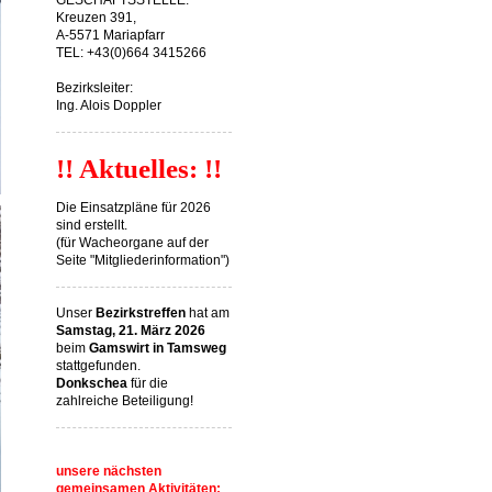
GESCHÄFTSSTELLE:
Kreuzen 391,
A-5571 Mariapfarr
TEL: +43(0)664 3415266
Bezirksleiter:
Ing. Alois Doppler
!! Aktuelles: !!
Die Einsatzpläne für 2026
sind erstellt.
(für Wacheorgane auf der
Seite "Mitgliederinformation")
Unser
Bezirkstreffen
hat am
Samstag, 21. März 2026
beim
Gamswirt in Tamsweg
stattgefunden.
Donkschea
für die
zahlreiche Beteiligung!
unsere nächsten
gemeinsamen Aktivitäten: