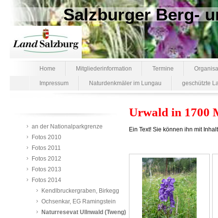
Salzburger Berg-
Home
Mitgliederinformation
Termine
Organisa
Impressum
Naturdenkmäler im Lungau
geschützte L
Urwald in 1700 
an der Nationalparkgrenze
Ein Text! Sie können ihn mit Inhal
Fotos 2010
Fotos 2011
Fotos 2012
Fotos 2013
Fotos 2014
Kendlbruckergraben, Birkegg
Ochsenkar, EG Ramingstein
Naturresevat Ullnwald (Tweng)