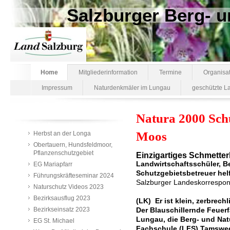
Salzburger Berg-
Home
Mitgliederinformation
Termine
Organisat
Impressum
Naturdenkmäler im Lungau
geschützte L
Natura 2000 Sch
Moos
Herbst an der Longa
Obertauern, Hundsfeldmoor,
Pflanzenschutzgebiet
Einzigartiges Schmetter
Landwirtschaftsschüler, B
EG Mariapfarr
Schutzgebietsbetreuer he
Führungskräfteseminar 2024
Salzburger Landeskorrespon
Naturschutz Videos 2023
Bezirksausflug 2023
(LK) Er ist klein, zerbrec
Bezirkseinsatz 2023
Der Blauschillernde Feuerf
Lungau, die Berg- und Nat
EG St. Michael
Fachschule (LFS) Tamswe