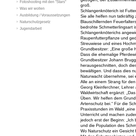
Fotoshooting mit den "Stars"
groß.
Was wir wollen
Schlangenknöterich ist Futte
Ausbildung / Voraussetzungen
Sie alle helfen nun tatkräf
Blauschillernden Feuerfalter
Naturschutzgesetz
bedrohte Schmetterlingsart 
Jugendarbeit
Schlangenknöterichs angewies
Raupenfutterpflanze und ged
Streuwiese und eines Hochm
Grundbesitzer: „Eine große H
Dass die ehemalige Pferdewie
Grundbesitzer Johann Brugge
herausgeschnitten, doch dies
bewältigen. Und dass dies n
Naturwacht übernehme, sei e
Alle an einem Strang für den
Georg Kleinferchner, Lehre
Waldwirtschaft ergänzt: „Das 
Üben. Wir helfen dem Grundb
Artenschutz bei.“ Für die Sch
Praxisstunden im Wald „eine
Unterricht und machen zudem
jedoch erst der Beginn: „Ich 
und die Population des Schme
Wo Naturschutz ein Gesicht 