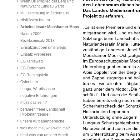
Wenn Du Mitglied der Berg und
den Lebensraum dieses be
Naturwacht Lungau wärst
Das Landes-Medienzentrum
Müllsammlung in Zederhaus
Projekt zu erfahren.
Nistkästen bauen
Arbeitseinsatz Mooshamer Moos
„Es ist eine Premiere und ein
mitgetragen wird. Und es bet
Natura 2000
Salzburgs beim Landschafts- 
Bezirkseinsatz 2018
Naturlandesrätin Maria Hutte
Einsatzgruppen unterwegs
zuständige Landesrat Josef 
Einsatz Prebersee
Mooshamer Moor Ost „aufgel
Im Europaschutzgebiet Moo
EG Tamsweg
Unternberg geht es bereits 
EG Zederhaus
Alois Doppler von der Berg- 
EG Ramingstein
und Zappel zugange und holz
Osterfeuer
tun es - wie alle ihre Tätigke
Longa, Wirpitschsee
ganz unter dem Motto: „Die 
schützt“. Und auch die Schü
negative Erfahrungen
haben bereits eifrig nach e
muss das sein?
Sicherheitscheck der Schutzk
befahren freier Landschaft
Holzarbeiten begonnen.
(Motorfahrzeuge)
Unterstützung ohne Zögern
unsere Aufgabenbereiche
Lungaus Schutzgebietsbetreu
wos moch ma, wos woin ma?
Naturwacht und auch an die
um Unterstützung beim Aush
bissl wos von unserer Arbeit
gezögert, der Zusammenhalt b