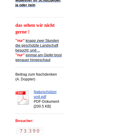
Mülleimer im Schutzgebiet
ja oder nein
das sehen wir nicht
gerne !
"nur"
knapp zwei Stunden
die geschützte Landschaft
besucht; und ...
"nur"
einmal am Gipfel bissl
genauer hingeschaut
Beitrag zum Nachdenken
(A. Doppler)
Naturschützer
und.pdf
PDF-Dokument
[200.5 KB]
Besucher: