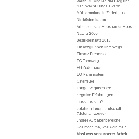
Wenn Du Mitglied der Berg und
Naturwacht Lungau wärst
Müllsammlung in Zederhaus
Nistkästen bauen
Arbeitseinsatz Mooshamer Moos
Natura 2000
Bezirkseinsatz 2018
Einsatzgruppen unterwegs
Einsatz Prebersee
EG Tamsweg
EG Zederhaus
EG Ramingstein
Osterfeuer
Longa, Wirpitschsee
negative Erfahrungen
muss das sein?
befahren freier Landschaft
(Motorfahrzeuge)
unsere Aufgabenbereiche
wos moch ma, wos woin ma?
bissl wos von unserer Arbeit