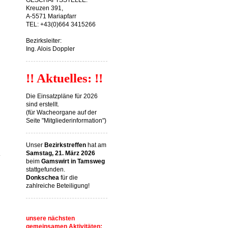
GESCHÄFTSSTELLE:
Kreuzen 391,
A-5571 Mariapfarr
TEL: +43(0)664 3415266
Bezirksleiter:
Ing. Alois Doppler
!! Aktuelles: !!
Die Einsatzpläne für 2026
sind erstellt.
(für Wacheorgane auf der
Seite "Mitgliederinformation")
Unser
Bezirkstreffen
hat am
Samstag, 21. März 2026
beim
Gamswirt in Tamsweg
stattgefunden.
Donkschea
für die
zahlreiche Beteiligung!
unsere nächsten
gemeinsamen Aktivitäten: