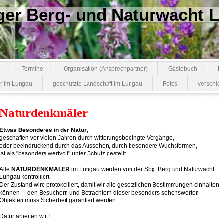
ger Berg- und Naturwacht
n
Termine
Organisation (Ansprechpartner)
Gästebuch
r im Lungau
geschützte Landschaft im Lungau
Fotos
verschi
Naturdenkmäler
Etwas Besonderes in der Natur
,
geschaffen vor vielen Jahren durch witterungsbedingte Vorgänge,
oder beeindruckend durch das Aussehen, durch besondere Wuchsformen,
ist als "besonders wertvoll" unter Schutz gestellt.
Alle
NATURDENKMÄLER
im Lungau werden von der Sbg. Berg und Naturwacht
Lungau kontrolliert.
Der Zustand wird protokolliert, damit wir alle gesetzlichen Bestimmungen einhalten
können - den Besuchern und Betrachtern dieser besonders sehenswerten
Objekten muss Sicherheit garantiert werden.
Dafür arbeiten wir !