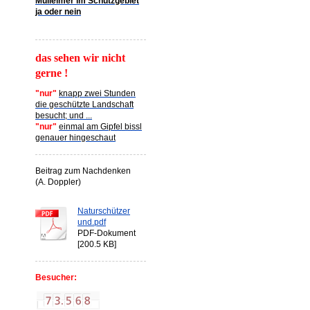
Mülleimer im Schutzgebiet
ja oder nein
das sehen wir nicht
gerne !
"nur"
knapp zwei Stunden
die geschützte Landschaft
besucht; und ...
"nur"
einmal am Gipfel bissl
genauer hingeschaut
Beitrag zum Nachdenken
(A. Doppler)
Naturschützer
und.pdf
PDF-Dokument
[200.5 KB]
Besucher: