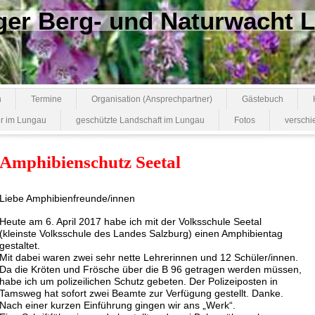
ger Berg- und Naturwacht
n
Termine
Organisation (Ansprechpartner)
Gästebuch
r im Lungau
geschützte Landschaft im Lungau
Fotos
verschi
Amphibienschutz Seetal
Liebe Amphibienfreunde/innen
Heute am 6. April 2017 habe ich mit der Volksschule Seetal
(kleinste Volksschule des Landes Salzburg) einen Amphibientag
gestaltet.
Mit dabei waren zwei sehr nette Lehrerinnen und 12 Schüler/innen.
Da die Kröten und Frösche über die B 96 getragen werden müssen,
habe ich um polizeilichen Schutz gebeten. Der Polizeiposten in
Tamsweg hat sofort zwei Beamte zur Verfügung gestellt. Danke.
Nach einer kurzen Einführung gingen wir ans „Werk“.