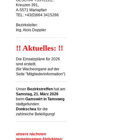
GESCHÄFTSSTELLE:
Kreuzen 391,
A-5571 Mariapfarr
TEL: +43(0)664 3415266
Bezirksleiter:
Ing. Alois Doppler
!! Aktuelles: !!
Die Einsatzpläne für 2026
sind erstellt.
(für Wacheorgane auf der
Seite "Mitgliederinformation")
Unser
Bezirkstreffen
hat am
Samstag, 21. März 2026
beim
Gamswirt in Tamsweg
stattgefunden.
Donkschea
für die
zahlreiche Beteiligung!
unsere nächsten
gemeinsamen Aktivitäten: