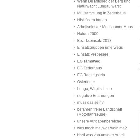
Wenn Du Mitglied der Berg und
Naturwacht Lungau wärst
Müllsammlung in Zederhaus
Nistkästen bauen
Arbeitseinsatz Mooshamer Moos
Natura 2000
Bezirkseinsatz 2018
Einsatzgruppen unterwegs
Einsatz Prebersee
EG Tamsweg
EG Zederhaus
EG Ramingstein
Osterfeuer
Longa, Wirpitschsee
negative Erfahrungen
muss das sein?
befahren freier Landschaft
(Motorfahrzeuge)
unsere Aufgabenbereiche
wos moch ma, wos woin ma?
bissl wos von unserer Arbeit