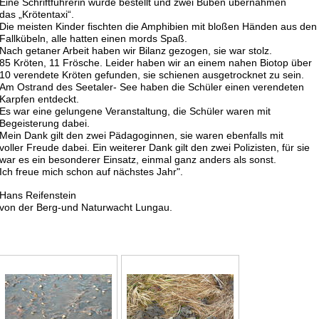
Eine Schriftführerin wurde bestellt und zwei Buben übernahmen
das „Krötentaxi“.
Die meisten Kinder fischten die Amphibien mit bloßen Händen aus den
Fallkübeln, alle hatten einen mords Spaß.
Nach getaner Arbeit haben wir Bilanz gezogen, sie war stolz.
85 Kröten, 11 Frösche. Leider haben wir an einem nahen Biotop über
10 verendete Kröten gefunden, sie schienen ausgetrocknet zu sein.
Am Ostrand des Seetaler- See haben die Schüler einen verendeten
Karpfen entdeckt.
Es war eine gelungene Veranstaltung, die Schüler waren mit
Begeisterung dabei.
Mein Dank gilt den zwei Pädagoginnen, sie waren ebenfalls mit
voller Freude dabei. Ein weiterer Dank gilt den zwei Polizisten, für sie
war es ein besonderer Einsatz, einmal ganz anders als sonst.
Ich freue mich schon auf nächstes Jahr".
Hans Reifenstein
von der Berg-und Naturwacht Lungau.