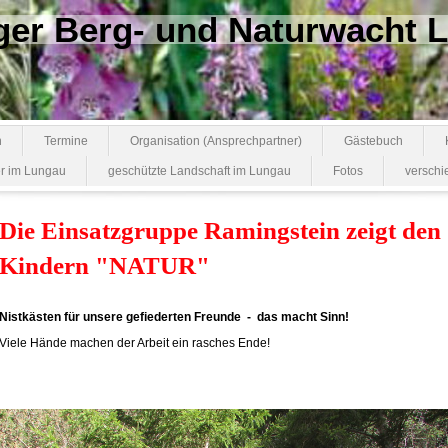
ger Berg- und Naturwacht
n
Termine
Organisation (Ansprechpartner)
Gästebuch
r im Lungau
geschützte Landschaft im Lungau
Fotos
verschi
Die Einsatzgruppe Ramingstein zeigt den
Kindern "NATUR"
Nistkästen für unsere gefiederten Freunde - das macht Sinn!
Viele Hände machen der Arbeit ein rasches Ende!