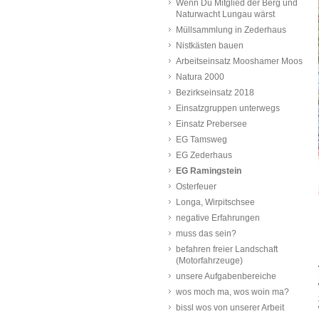
Wenn Du Mitglied der Berg und
Naturwacht Lungau wärst
Müllsammlung in Zederhaus
Nistkästen bauen
Arbeitseinsatz Mooshamer Moos
Natura 2000
Bezirkseinsatz 2018
Einsatzgruppen unterwegs
Einsatz Prebersee
EG Tamsweg
EG Zederhaus
EG Ramingstein
Osterfeuer
Longa, Wirpitschsee
negative Erfahrungen
muss das sein?
befahren freier Landschaft
(Motorfahrzeuge)
unsere Aufgabenbereiche
wos moch ma, wos woin ma?
bissl wos von unserer Arbeit