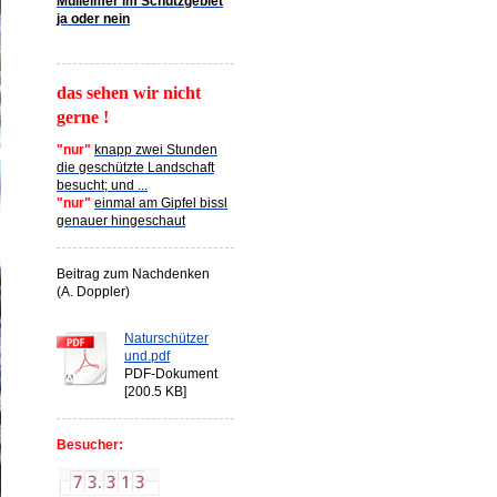
Mülleimer im Schutzgebiet
ja oder nein
das sehen wir nicht
gerne !
"nur"
knapp zwei Stunden
die geschützte Landschaft
besucht; und ...
"nur"
einmal am Gipfel bissl
genauer hingeschaut
Beitrag zum Nachdenken
(A. Doppler)
Naturschützer
und.pdf
PDF-Dokument
[200.5 KB]
Besucher: