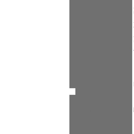
Wenn Du Mitglied der Berg und
Naturwacht Lungau wärst
Müllsammlung in Zederhaus
Nistkästen bauen
Arbeitseinsatz Mooshamer Moos
Natura 2000
Bezirkseinsatz 2018
Einsatzgruppen unterwegs
Einsatz Prebersee
EG Tamsweg
EG Zederhaus
EG Ramingstein
Osterfeuer
Longa, Wirpitschsee
An der Longa
negative Erfahrungen
muss das sein?
befahren freier Landschaft
(Motorfahrzeuge)
unsere Aufgabenbereiche
wos moch ma, wos woin ma?